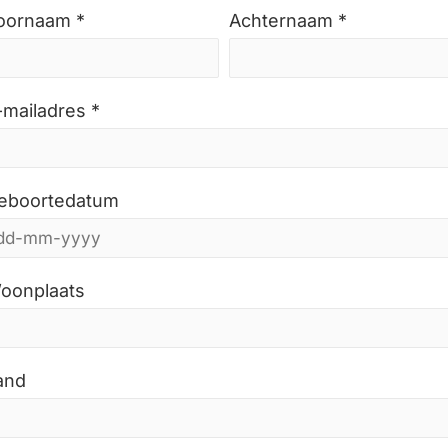
oornaam *
Achternaam *
-mailadres *
eboortedatum
oonplaats
and